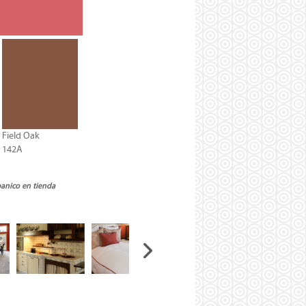
Field Oak
142A
banico en tienda