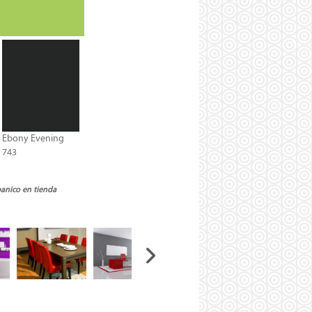
Ebony Evening
743
banico en tienda