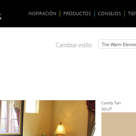
INSPIRACIÓN
PRODUCTOS
CONSEJOS
TIE
Comfy Tan
5012T