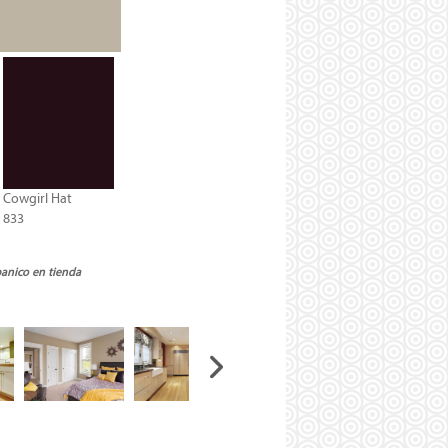
Cowgirl Hat
833
banico en tienda