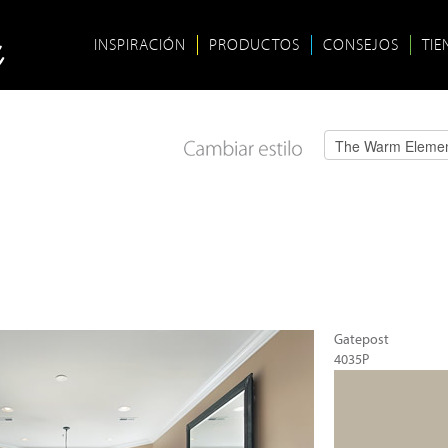
INSPIRACIÓN
PRODUCTOS
CONSEJOS
TIE
Gatepost
4035P