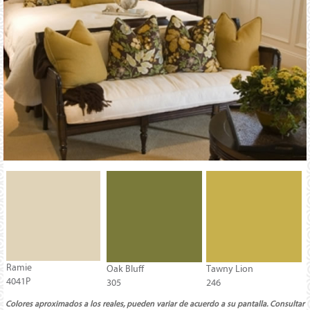
Ramie
Oak Bluff
Tawny Lion
4041P
305
246
Colores aproximados a los reales, pueden variar de acuerdo a su pantalla. Consultar